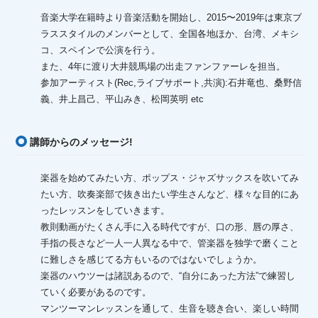
音楽大学在籍時より音楽活動を開始し、2015〜2019年は東京ブ
ラススタイルのメンバーとして、全国各地ほか、台湾、メキシ
コ、スペインで公演を行う。
また、4年に渡り大井競馬場の出走ファンファーレを担当。
参加アーティスト(Rec,ライブサポート,共演):石井竜也、桑野信
義、井上昌己、平山みき、松岡英明 etc
講師からのメッセージ!
楽器を始めてみたい方、ポップス・ジャズサックスを吹いてみ
たい方、吹奏楽部で抜き出たい学生さんなど、様々な目的にあ
ったレッスンをしていきます。
教則動画がたくさん手に入る時代ですが、口の形、唇の厚さ、
手指の長さなど一人一人異なる中で、管楽器を独学で磨くこと
に難しさを感じてる方もいるのではないでしょうか。
楽器のハウツーは諸説あるので、“自分にあった方法”で練習し
ていく必要があるのです。
マンツーマンレッスンを通して、生音を聴き合い、楽しい時間