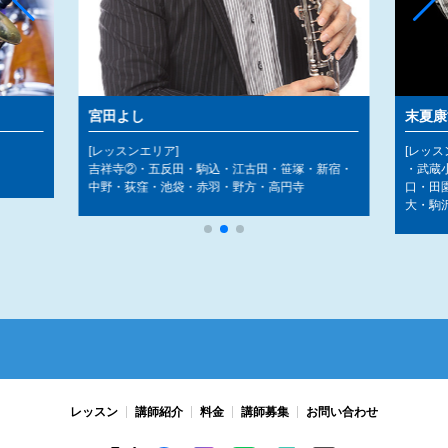
宮田よし
末夏康
[レッスンエリア]
[レッス
吉祥寺②・五反田・駒込・江古田・笹塚・新宿・
・武蔵
中野・荻窪・池袋・赤羽・野方・高円寺
口・田
大・駒
レッスン
講師紹介
料金
講師募集
お問い合わせ