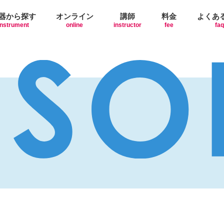
器から探す
オンライン
講師
料金
よくあ
instrument
online
instructor
fee
faq